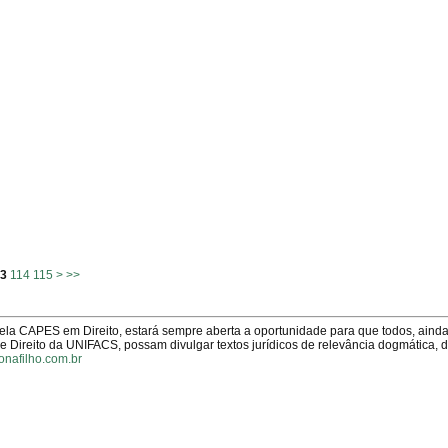
13
114
115
>
>>
pela CAPES em Direito, estará sempre aberta a oportunidade para que todos, aind
Direito da UNIFACS, possam divulgar textos jurídicos de relevância dogmática, 
onafilho.com.br