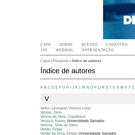
CAPA
SOBRE
ACESSO
CADASTRO
100
WEBMAIL
APRESENTAÇÃO
Capa
Pesquisa
Índice de autores
>
>
Índice de autores
A
B
C
D
E
F
G
H
I
J
K
L
M
N
O
P
Q
R
S
T
U
V
W
X
Y
Z
V
Velho, Leonardo Vinicius Lima
Veloso, Zeno
Veloso da Silva, Claudineia
Venazzi, Karen
, Universidade Salvador
Venosa, Sívio de Salvo
Ventin, Felipe
Ventin da Silva, Felipe
, Universidade Salvador