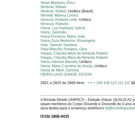
Veras Marques, Érico
Verdival, Rafael
Verdival, Rafael
, Unifacs (Brasil)
Vernetti, Marina Lorenz
versoza, Rafaela Leite
, Unifacs
Versoza, Rafaela
Viana, Lya Hadassa Sobral
Viana, Salomão
Viana Fonseca, Maria João
Viana Zuza Medeiros, Rosangela
Vida, Samuel Santana
Vidal Marcílio Pompeu, Gina
Viegas, Cláudia Mara de Almeida Rabelo
Viegas, Cláudia Mara de Almeida Rabelo
Vieira, Adriano Barreto
, Unifacs
Vieira, Maria Carolina de Araújo
, Unifacs
Vieira de Melo, Daniela
VIEIRA LAGO JUNIOR, EDSON
2801 a 2825 de 2868 itens
<<
<
108
109
110
111
112
1
A Revista Direito UNIFACS – Debate Virtual, QUALIS A2 
sejam membros do Corpo Docente e Discente do Curso de 
seus textos para o endereço eletrônico
rpf@rodolfopampl
ISSN 1808-4435