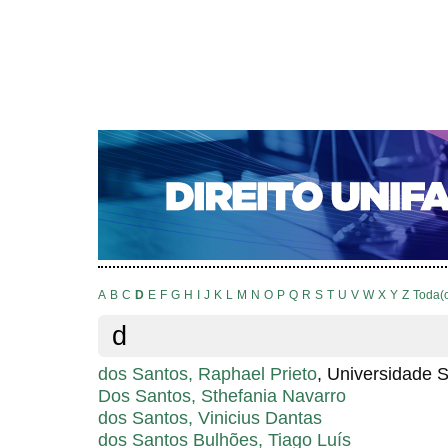
CAPA
SOBRE
ACESSO
CADASTRO
PESQ
NOTÍCIAS
EDIÇÕES DE Nº 1 A 100
WEBMAIL
Capa
Pesquisa
Índice de autores
>
>
Índice de autores
A
B
C
D
E
F
G
H
I
J
K
L
M
N
O
P
Q
R
S
T
U
V
W
X
Y
Z
Toda(
d
dos Santos, Raphael Prieto
, Universidade 
Dos Santos, Sthefania Navarro
dos Santos, Vinicius Dantas
dos Santos Bulhões, Tiago Luís