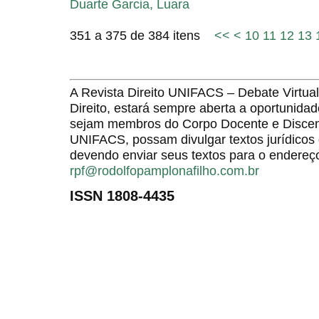
Duarte Garcia, Luara
351 a 375 de 384 itens
<<
<
10
11
12
13
A Revista Direito UNIFACS – Debate Virt
Direito, estará sempre aberta a oportunida
sejam membros do Corpo Docente e Discent
UNIFACS, possam divulgar textos jurídicos 
devendo enviar seus textos para o endereço
rpf@rodolfopamplonafilho.com.br
ISSN 1808-4435