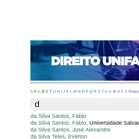
CAPA
SOBRE
ACESSO
CADASTRO
PESQ
NOTÍCIAS
EDIÇÕES DE Nº 1 A 100
WEBMAIL
Capa
Pesquisa
Índice de autores
>
>
Índice de autores
A
B
C
D
E
F
G
H
I
J
K
L
M
N
O
P
Q
R
S
T
U
V
W
X
Y
Z
Toda(
d
da Silva Santos, Fábio
da Silva Santos, Fábio
, Universidade Salva
da Silva Santos, José Alexandre
da Silva Teles, Everton