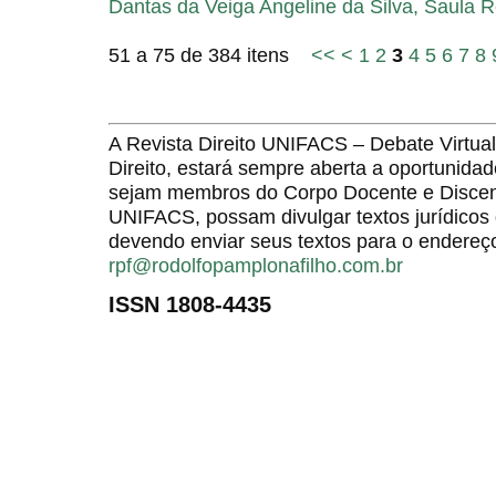
Dantas da Veiga Angeline da Silva, Saula 
51 a 75 de 384 itens
<<
<
1
2
3
4
5
6
7
8
A Revista Direito UNIFACS – Debate Virt
Direito, estará sempre aberta a oportunida
sejam membros do Corpo Docente e Discent
UNIFACS, possam divulgar textos jurídicos 
devendo enviar seus textos para o endereço
rpf@rodolfopamplonafilho.com.br
ISSN 1808-4435