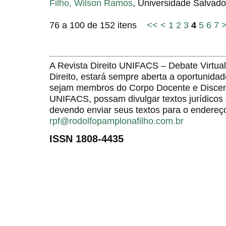
Filho, Wilson Ramos
, Universidade Salvado
76 a 100 de 152 itens
<<
<
1
2
3
4
5
6
7
A Revista Direito UNIFACS – Debate Virt
Direito, estará sempre aberta a oportunida
sejam membros do Corpo Docente e Discent
UNIFACS, possam divulgar textos jurídicos 
devendo enviar seus textos para o endereço
rpf@rodolfopamplonafilho.com.br
ISSN 1808-4435