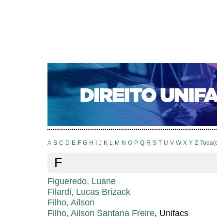
CAPA
SOBRE
ACESSO
CADASTRO
PESQ
NOTÍCIAS
EDIÇÕES DE Nº 1 A 100
WEBMAIL
Capa
Pesquisa
Índice de autores
>
>
Índice de autores
A
B
C
D
E
F
G
H
I
J
K
L
M
N
O
P
Q
R
S
T
U
V
W
X
Y
Z
Toda(
F
Figueredo, Luane
Filardi, Lucas Brizack
Filho, Ailson
Filho, Ailson Santana Freire
, Unifacs