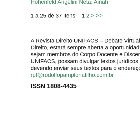
Hohenfeld Angelini Neta, Ainah
1 a 25 de 37 itens
1
2
>
>>
A Revista Direito UNIFACS – Debate Virt
Direito, estará sempre aberta a oportunida
sejam membros do Corpo Docente e Discent
UNIFACS, possam divulgar textos jurídicos 
devendo enviar seus textos para o endereço
rpf@rodolfopamplonafilho.com.br
ISSN 1808-4435