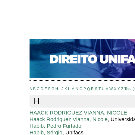
CAPA
SOBRE
ACESSO
CADASTRO
PESQ
NOTÍCIAS
EDIÇÕES DE Nº 1 A 100
WEBMAIL
Capa
Pesquisa
Índice de autores
>
>
Índice de autores
A
B
C
D
E
F
G
H
I
J
K
L
M
N
O
P
Q
R
S
T
U
V
W
X
Y
Z
Toda(
H
HAACK RODRIGUEZ VIANNA, NICOLE
Haack Rodriguez Vianna, Nicole
, Universi
Habib, Pedro Furtado
Habib, Sérgio
, Unifacs