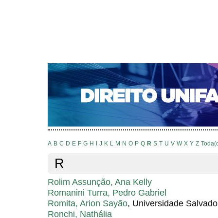
CAPA
SOBRE
ACESSO
CADASTRO
PESQ
NOTÍCIAS
EDIÇÕES DE Nº 1 A 100
WEBMAIL
Capa
Pesquisa
Índice de autores
>
>
Índice de autores
A
B
C
D
E
F
G
H
I
J
K
L
M
N
O
P
Q
R
S
T
U
V
W
X
Y
Z
Toda(
R
Rolim Assunção, Ana Kelly
Romanini Turra, Pedro Gabriel
Romita, Arion Sayão
, Universidade Salvado
Ronchi, Nathália