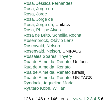
Rosa, Jéssica Fernandes
Rosa, Jorge da
Rosa, Jorge
Rosa, Jorge de
Rosa, Jorge da
, Unifacs
Rosa, Philipe Alves
Rosa de Brito, Scheilla Rocha
Rosembrock, Otávio Lenzi
Rosenvald, Nelson
Rosenvald, Nelson
, UNIFACS
Rossales Soares, Thyery
Rua de Almeida, Renato
, Unifacs
Rua de Almeida, Renato
Rua de Almeida, Renato
(Brasil)
Rua de Almeida, Renato
, UNIFACS
Ryndack, Jaqueline Maria
Ryutaro Kobe, Willian
126 a 146 de 146 itens
<<
<
1
2
3
4
5
6