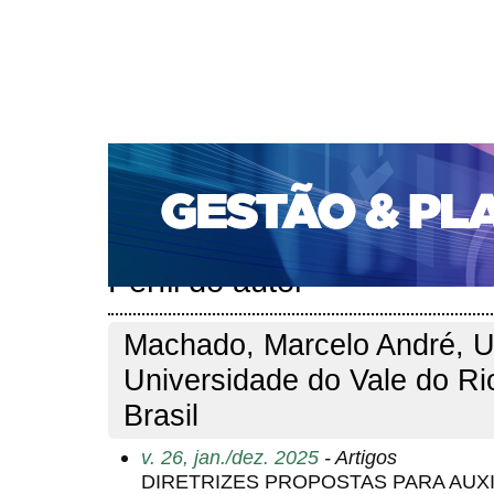
CAPA
SOBRE
ACESSO
CADASTRO
PESQ
PORTAL DE REVISTAS DA UNIFACS
SUBMISSÕES D
PARA SUBMISSÃO DE ARTIGOS
TUTORIAL PARA AV
Capa
Pesquisa
Perfil do autor
>
>
Perfil do autor
Machado, Marcelo André, 
Universidade do Vale do Ri
Brasil
v. 26, jan./dez. 2025
- Artigos
DIRETRIZES PROPOSTAS PARA AUXI