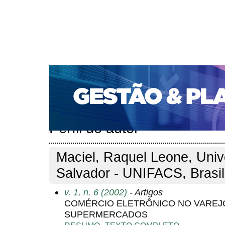
CAPA
SOBRE
ACESSO
CADASTRO
PESQ
PORTAL DE REVISTAS DA UNIFACS
SUBMISSÕES D
PARA SUBMISSÃO DE ARTIGOS
TUTORIAL PARA AV
Capa
Pesquisa
Perfil do autor
>
>
Perfil do autor
Maciel, Raquel Leone, Univ
Salvador - UNIFACS, Brasil
v. 1, n. 6 (2002)
- Artigos
COMÉRCIO ELETRÔNICO NO VAREJO
SUPERMERCADOS