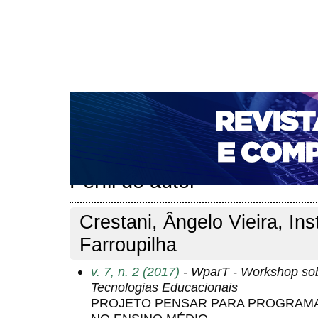
CAPA
SOBRE
ACESSO
CADASTRO
PESQ
NOTÍCIAS
PORTAL DE REVISTAS DA UNIFACS
T
PARA AVALIADORES
NOVA SUBMISSÃO
DOCUM
Capa
Pesquisa
Perfil do autor
>
>
Perfil do autor
Crestani, Ângelo Vieira, Ins
Farroupilha
v. 7, n. 2 (2017)
- WparT - Workshop sobr
Tecnologias Educacionais
PROJETO PENSAR PARA PROGRAMAR