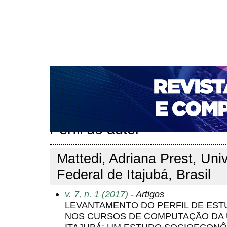
CAPA
SOBRE
ACESSO
CADASTRO
PESQ
NOTÍCIAS
PORTAL DE REVISTAS DA UNIFACS
T
PARA AVALIADORES
NOVA SUBMISSÃO
DOCUM
Capa
Pesquisa
Perfil do autor
>
>
Perfil do autor
Mattedi, Adriana Prest, Uni
Federal de Itajubá, Brasil
v. 7, n. 1 (2017)
- Artigos
LEVANTAMENTO DO PERFIL DE ES
NOS CURSOS DE COMPUTAÇÃO DA 