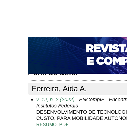
CAPA
SOBRE
ACESSO
CADASTRO
PESQ
NOTÍCIAS
PORTAL DE REVISTAS DA UNIFACS
T
PARA AVALIADORES
NOVA SUBMISSÃO
DOCUM
Capa
Pesquisa
Perfil do autor
>
>
Perfil do autor
Ferreira, Aida A.
v. 12, n. 2 (2022)
- ENCompIF - Encontr
Institutos Federais
DESENVOLVIMENTO DE TECNOLOGIA
CUSTO, PARA MOBILIDADE AUTON
RESUMO
PDF