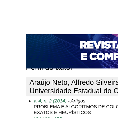
CAPA
SOBRE
ACESSO
CADASTRO
PESQ
NOTÍCIAS
PORTAL DE REVISTAS DA UNIFACS
T
PARA AVALIADORES
NOVA SUBMISSÃO
DOCUM
Capa
Pesquisa
Perfil do autor
>
>
Perfil do autor
Araújo Neto, Alfredo Silveir
Universidade Estadual do C
v. 4, n. 2 (2014)
- Artigos
PROBLEMA E ALGORITMOS DE COL
EXATOS E HEURÍSTICOS