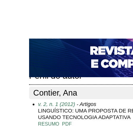
CAPA
SOBRE
ACESSO
CADASTRO
PESQ
NOTÍCIAS
PORTAL DE REVISTAS DA UNIFACS
T
PARA AVALIADORES
NOVA SUBMISSÃO
DOCUM
Capa
Pesquisa
Perfil do autor
>
>
Perfil do autor
Contier, Ana
v. 2, n. 1 (2012)
- Artigos
LINGUÍSTICO: UMA PROPOSTA DE
USANDO TECNOLOGIA ADAPTATIVA
RESUMO
PDF