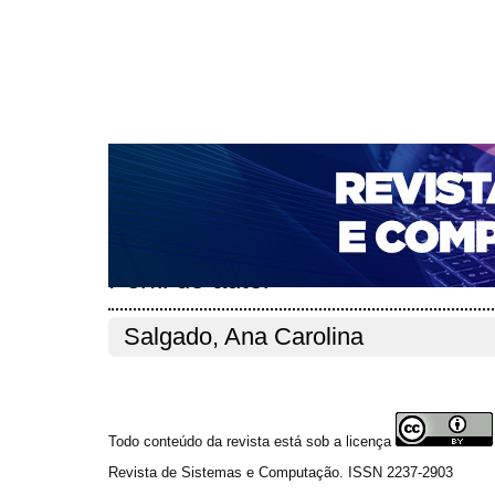
CAPA
SOBRE
ACESSO
CADASTRO
PESQ
NOTÍCIAS
PORTAL DE REVISTAS DA UNIFACS
T
PARA AVALIADORES
NOVA SUBMISSÃO
DOCUM
Capa
Pesquisa
Perfil do autor
>
>
Perfil do autor
Salgado, Ana Carolina
Todo conteúdo da revista está sob a licença
Revista de Sistemas e Computação. ISSN 2237-2903