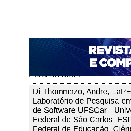
CAPA
SOBRE
ACESSO
CADASTRO
PESQ
NOTÍCIAS
PORTAL DE REVISTAS DA UNIFACS
T
PARA AVALIADORES
NOVA SUBMISSÃO
DOCUM
Capa
Pesquisa
Perfil do autor
>
>
Perfil do autor
Di Thommazo, Andre, LaPE
Laboratório de Pesquisa e
de Software UFSCar - Univ
Federal de São Carlos IFSP 
Federal de Educação, Ciên