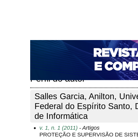
CAPA
SOBRE
ACESSO
CADASTRO
PESQ
NOTÍCIAS
PORTAL DE REVISTAS DA UNIFACS
T
PARA AVALIADORES
NOVA SUBMISSÃO
DOCUM
Capa
Pesquisa
Perfil do autor
>
>
Perfil do autor
Salles Garcia, Anilton, Uni
Federal do Espírito Santo,
de Informática
v. 1, n. 1 (2011)
- Artigos
PROTEÇÃO E SUPERVISÃO DE SIS