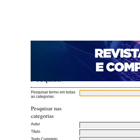
CAPA
SOBRE
ACESSO
CADASTRO
PESQ
NOTÍCIAS
PORTAL DE REVISTAS DA UNIFACS
T
PARA AVALIADORES
NOVA SUBMISSÃO
DOCUM
Capa
Pesquisa
>
Pesquisa
Pesquisar termo em todas
as categorias
Pesquisar nas
categorias
Autor
Título
Texto Completo