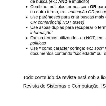
de busca (ex.:
AND
é implícito)
Combine múltiplos termos com
OR
para
ou outro termo; ex.:
educação OR pesqu
Use parênteses para criar buscas mais
OR conferência) NOT teses)
Use aspas duplas para recuperar o term
informação"
Exclua termos utilizando
-
ou
NOT
; ex.:
políticas
Use
*
como caracter coringa; ex.:
soci*
documentos contendo "sociedade" ou "s
Todo conteúdo da revista está sob a li
Revista de Sistemas e Computação. I