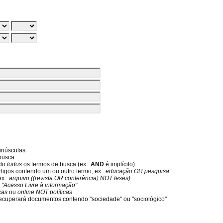
inúsculas
 busca
ndo
todos
os termos de busca (ex.:
AND
é implícito)
rtigos contendo um ou outro termo; ex.:
educação OR pesquisa
ex.:
arquivo ((revista OR conferência) NOT teses)
:
"Acesso Livre à informação"
icas
ou
online NOT políticas
ecuperará documentos contendo "sociedade" ou "sociológico"