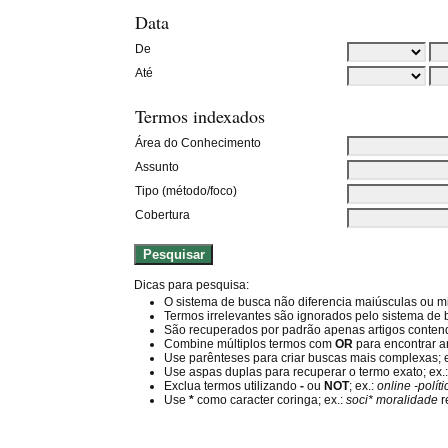
Data
De
Até
Termos indexados
Área do Conhecimento
Assunto
Tipo (método/foco)
Cobertura
Dicas para pesquisa:
O sistema de busca não diferencia maiúsculas ou m
Termos irrelevantes são ignorados pelo sistema de
São recuperados por padrão apenas artigos conte
Combine múltiplos termos com
OR
para encontrar a
Use parênteses para criar buscas mais complexas; 
Use aspas duplas para recuperar o termo exato; ex.
Exclua termos utilizando
-
ou
NOT
; ex.:
online -polít
Use
*
como caracter coringa; ex.:
soci* moralidade
r