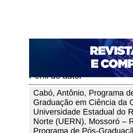
CAPA
SOBRE
ACESSO
CADASTRO
PESQ
NOTÍCIAS
PORTAL DE REVISTAS DA UNIFACS
T
PARA AVALIADORES
NOVA SUBMISSÃO
DOCUM
Capa
Pesquisa
Perfil do autor
>
>
Perfil do autor
Cabó, Antônio, Programa d
Graduação em Ciência da 
Universidade Estadual do 
Norte (UERN), Mossoró – R
Programa de Pós-Graduaçã