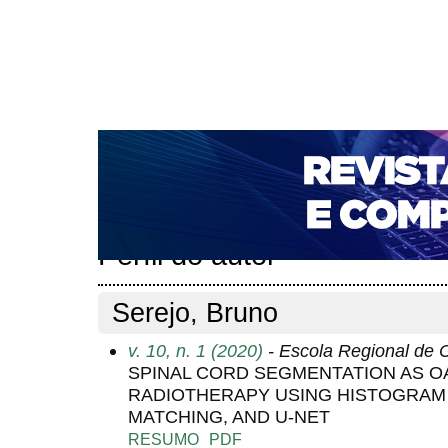
CAPA
SOBRE
ACESSO
CADASTRO
PESQ
NOTÍCIAS
PORTAL DE REVISTAS DA UNIFACS
T
PARA AVALIADORES
NOVA SUBMISSÃO
DOCUM
Capa
Pesquisa
Perfil do autor
>
>
Perfil do autor
Serejo, Bruno
v. 10, n. 1 (2020)
- Escola Regional de
SPINAL CORD SEGMENTATION AS OA
RADIOTHERAPY USING HISTOGRAM
MATCHING, AND U-NET
RESUMO
PDF