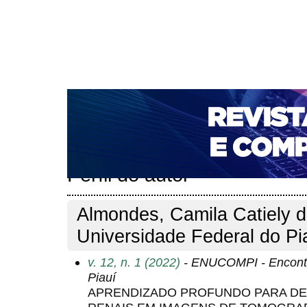
CAPA
SOBRE
ACESSO
CADASTRO
PESQ
NOTÍCIAS
PORTAL DE REVISTAS DA UNIFACS
T
PARA AVALIADORES
NOVA SUBMISSÃO
DOCUM
Capa
Pesquisa
Perfil do autor
>
>
Perfil do autor
Almondes, Camila Catiely d
Universidade Federal do Pia
v. 12, n. 1 (2022)
- ENUCOMPI - Encontr
Piauí
APRENDIZADO PROFUNDO PARA D