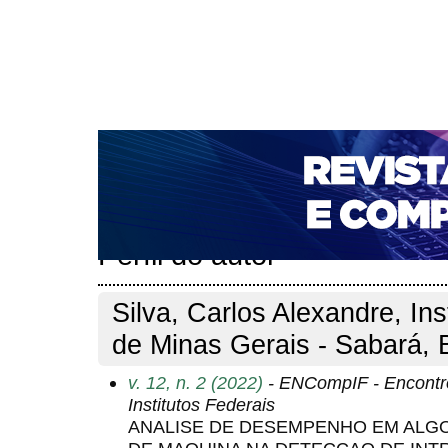
CAPA
SOBRE
ACESSO
CADASTRO
PESQ
NOTÍCIAS
PORTAL DE REVISTAS DA UNIFACS
T
PARA AVALIADORES
NOVA SUBMISSÃO
DOCUM
Capa
Pesquisa
Perfil do autor
>
>
Perfil do autor
Silva, Carlos Alexandre, Ins
de Minas Gerais - Sabará, B
v. 12, n. 2 (2022)
- ENCompIF - Encontr
Institutos Federais
ANALISE DE DESEMPENHO EM ALG