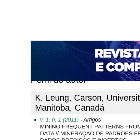
CAPA
SOBRE
ACESSO
CADASTRO
PESQ
NOTÍCIAS
PORTAL DE REVISTAS DA UNIFACS
T
PARA AVALIADORES
NOVA SUBMISSÃO
DOCUM
Capa
Pesquisa
Perfil do autor
>
>
Perfil do autor
K. Leung, Carson, Universit
Manitoba, Canadá
v. 1, n. 1 (2011)
- Artigos
MINING FREQUENT PATTERNS FROM
DATA // MINERAÇÃO DE PADRÕES F