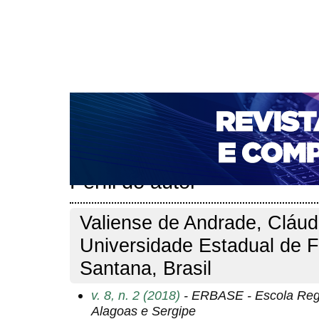
CAPA
SOBRE
ACESSO
CADASTRO
PESQ
NOTÍCIAS
PORTAL DE REVISTAS DA UNIFACS
T
PARA AVALIADORES
NOVA SUBMISSÃO
DOCUM
Capa
Pesquisa
Perfil do autor
>
>
Perfil do autor
Valiense de Andrade, Cláud
Universidade Estadual de F
Santana, Brasil
v. 8, n. 2 (2018)
- ERBASE - Escola Reg
Alagoas e Sergipe