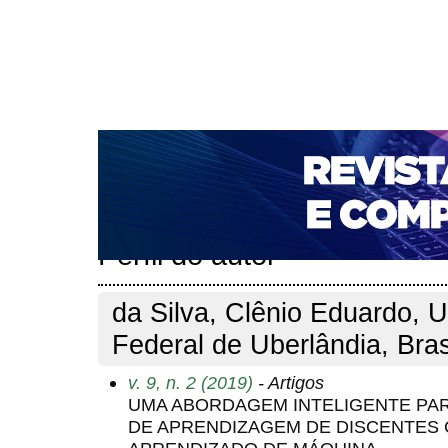
CAPA
SOBRE
ACESSO
CADASTRO
PESQ
NOTÍCIAS
PORTAL DE REVISTAS DA UNIFACS
T
PARA AVALIADORES
NOVA SUBMISSÃO
DOCUM
Capa
Pesquisa
Perfil do autor
>
>
Perfil do autor
da Silva, Clênio Eduardo, 
Federal de Uberlândia, Bras
v. 9, n. 2 (2019)
- Artigos
UMA ABORDAGEM INTELIGENTE PAR
DE APRENDIZAGEM DE DISCENTES 