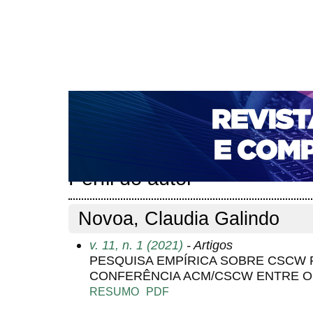
CAPA
SOBRE
ACESSO
CADASTRO
PESQ
NOTÍCIAS
PORTAL DE REVISTAS DA UNIFACS
T
PARA AVALIADORES
NOVA SUBMISSÃO
DOCUM
Capa
Pesquisa
Perfil do autor
>
>
Perfil do autor
Novoa, Claudia Galindo
v. 11, n. 1 (2021)
- Artigos
PESQUISA EMPÍRICA SOBRE CSCW 
CONFERÊNCIA ACM/CSCW ENTRE OS 
RESUMO
PDF