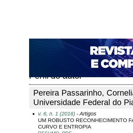
CAPA
SOBRE
ACESSO
CADASTRO
PESQ
NOTÍCIAS
PORTAL DE REVISTAS DA UNIFACS
T
PARA AVALIADORES
NOVA SUBMISSÃO
DOCUM
Capa
Pesquisa
Perfil do autor
>
>
Perfil do autor
Pereira Passarinho, Cornel
Universidade Federal do Pi
v. 6, n. 1 (2016)
- Artigos
UM ROBUSTO RECONHECIMENTO FA
CURVO E ENTROPIA