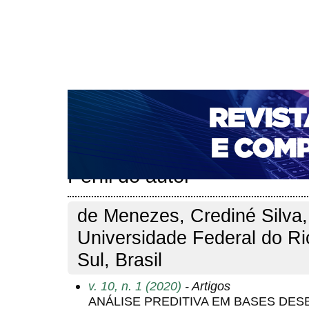
CAPA
SOBRE
ACESSO
CADASTRO
PESQ
NOTÍCIAS
PORTAL DE REVISTAS DA UNIFACS
T
PARA AVALIADORES
NOVA SUBMISSÃO
DOCUM
Capa
Pesquisa
Perfil do autor
>
>
Perfil do autor
de Menezes, Crediné Silva,
Universidade Federal do R
Sul, Brasil
v. 10, n. 1 (2020)
- Artigos
ANÁLISE PREDITIVA EM BASES DE