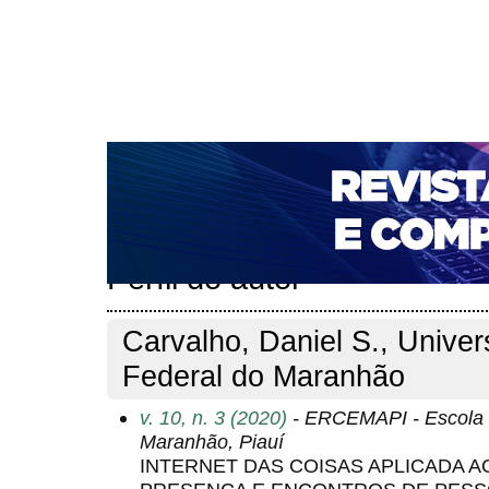
CAPA
SOBRE
ACESSO
CADASTRO
PESQ
NOTÍCIAS
PORTAL DE REVISTAS DA UNIFACS
T
PARA AVALIADORES
NOVA SUBMISSÃO
DOCUM
Capa
Pesquisa
Perfil do autor
>
>
Perfil do autor
Carvalho, Daniel S., Unive
Federal do Maranhão
v. 10, n. 3 (2020)
- ERCEMAPI - Escola 
Maranhão, Piauí
INTERNET DAS COISAS APLICADA 