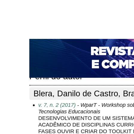
CAPA
SOBRE
ACESSO
CADASTRO
PESQ
NOTÍCIAS
PORTAL DE REVISTAS DA UNIFACS
T
PARA AVALIADORES
NOVA SUBMISSÃO
DOCUM
Capa
Pesquisa
Perfil do autor
>
>
Perfil do autor
Blera, Danilo de Castro, Bra
v. 7, n. 2 (2017)
- WparT - Workshop sobr
Tecnologias Educacionais
DESENVOLVIMENTO DE UM SISTEM
ACADÊMICO DE DISCIPLINAS CURR
FASES OUVIR E CRIAR DO TOOLKIT