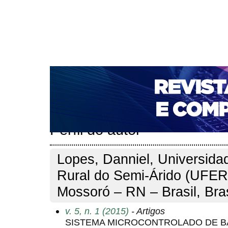
CAPA
SOBRE
ACESSO
CADASTRO
PESQ
NOTÍCIAS
PORTAL DE REVISTAS DA UNIFACS
T
PARA AVALIADORES
NOVA SUBMISSÃO
DOCUM
Capa
Pesquisa
Perfil do autor
>
>
Perfil do autor
Lopes, Danniel, Universida
Rural do Semi-Árido (UFER
Mossoró – RN – Brasil, Bras
v. 5, n. 1 (2015)
- Artigos
SISTEMA MICROCONTROLADO DE B