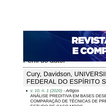
CAPA
SOBRE
ACESSO
CADASTRO
PESQ
NOTÍCIAS
PORTAL DE REVISTAS DA UNIFACS
T
PARA AVALIADORES
NOVA SUBMISSÃO
DOCUM
Capa
Pesquisa
Perfil do autor
>
>
Perfil do autor
Cury, Davidson, UNIVERS
FEDERAL DO ESPÍRITO SA
v. 10, n. 1 (2020)
- Artigos
ANÁLISE PREDITIVA EM BASES DE
COMPARAÇÃO DE TÉCNICAS DE PR