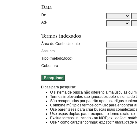
Data
De
Até
Termos indexados
Área do Conhecimento
Assunto
Tipo (método/foco)
Cobertura
Dicas para pesquisa:
O sistema de busca não diferencia maiúsculas ou m
Termos irrelevantes são ignorados pelo sistema de
São recuperados por padrão apenas artigos conte
Combine múltiplos termos com
OR
para encontrar a
Use parênteses para criar buscas mais complexas; 
Use aspas duplas para recuperar o termo exato; ex.
Exclua termos utilizando
-
ou
NOT
; ex.:
online -polít
Use
*
como caracter coringa; ex.:
soci* moralidade
r