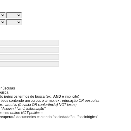
inúsculas
 busca
ndo
todos
os termos de busca (ex.:
AND
é implícito)
rtigos contendo um ou outro termo; ex.:
educação OR pesquisa
ex.:
arquivo ((revista OR conferência) NOT teses)
:
"Acesso Livre à informação"
icas
ou
online NOT políticas
ecuperará documentos contendo "sociedade" ou "sociológico"