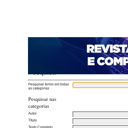
CAPA
SOBRE
ACESSO
CADASTRO
PESQ
NOTÍCIAS
PORTAL DE REVISTAS DA UNIFACS
T
PARA AVALIADORES
NOVA SUBMISSÃO
DOCUM
Capa
Pesquisa
>
Pesquisa
Pesquisar termo em todas
as categorias
Pesquisar nas
categorias
Autor
Título
Texto Completo