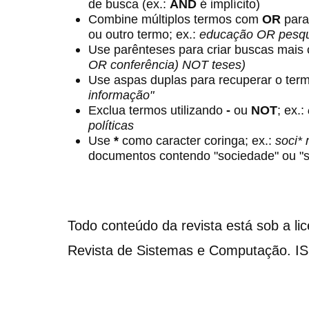
de busca (ex.:
AND
é implícito)
Combine múltiplos termos com
OR
para
ou outro termo; ex.:
educação OR pesqu
Use parênteses para criar buscas mais
OR conferência) NOT teses)
Use aspas duplas para recuperar o term
informação"
Exclua termos utilizando
-
ou
NOT
; ex.:
políticas
Use
*
como caracter coringa; ex.:
soci*
documentos contendo "sociedade" ou "s
Todo conteúdo da revista está sob a li
Revista de Sistemas e Computação. I