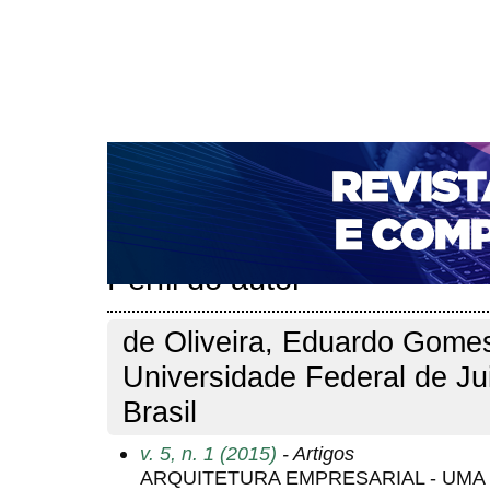
CAPA
SOBRE
ACESSO
CADASTRO
PESQ
NOTÍCIAS
PORTAL DE REVISTAS DA UNIFACS
T
PARA AVALIADORES
NOVA SUBMISSÃO
DOCUM
Capa
Pesquisa
Perfil do autor
>
>
Perfil do autor
de Oliveira, Eduardo Gome
Universidade Federal de Ju
Brasil
v. 5, n. 1 (2015)
- Artigos
ARQUITETURA EMPRESARIAL - UMA