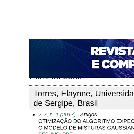
CAPA
SOBRE
ACESSO
CADASTRO
PESQ
NOTÍCIAS
PORTAL DE REVISTAS DA UNIFACS
T
PARA AVALIADORES
NOVA SUBMISSÃO
DOCUM
Capa
Pesquisa
Perfil do autor
>
>
Perfil do autor
Torres, Elaynne, Universid
de Sergipe, Brasil
v. 7, n. 1 (2017)
- Artigos
OTIMIZAÇÃO DO ALGORITMO EXPEC
O MODELO DE MISTURAS GAUSSIA