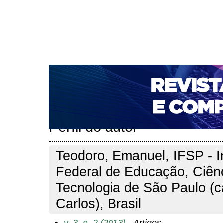
CAPA
SOBRE
ACESSO
CADASTRO
PESQ
NOTÍCIAS
PORTAL DE REVISTAS DA UNIFACS
T
PARA AVALIADORES
NOVA SUBMISSÃO
DOCUM
Capa
Pesquisa
Perfil do autor
>
>
Perfil do autor
Teodoro, Emanuel, IFSP - In
Federal de Educação, Ciên
Tecnologia de São Paulo (
Carlos), Brasil
v. 3, n. 2 (2013)
- Artigos