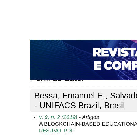
CAPA
SOBRE
ACESSO
CADASTRO
PESQ
NOTÍCIAS
PORTAL DE REVISTAS DA UNIFACS
T
PARA AVALIADORES
NOVA SUBMISSÃO
DOCUM
Capa
Pesquisa
Perfil do autor
>
>
Perfil do autor
Bessa, Emanuel E., Salvado
- UNIFACS Brazil, Brasil
v. 9, n. 2 (2019)
- Artigos
A BLOCKCHAIN-BASED EDUCATION
RESUMO
PDF