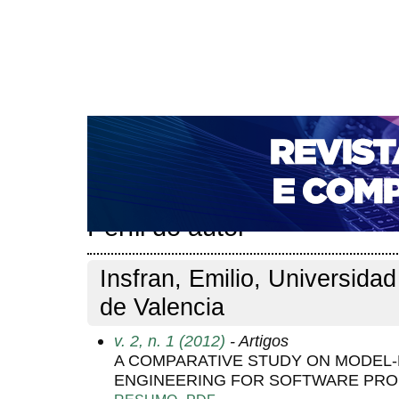
CAPA
SOBRE
ACESSO
CADASTRO
PESQ
NOTÍCIAS
PORTAL DE REVISTAS DA UNIFACS
T
PARA AVALIADORES
NOVA SUBMISSÃO
DOCUM
Capa
Pesquisa
Perfil do autor
>
>
Perfil do autor
Insfran, Emilio, Universidad
de Valencia
v. 2, n. 1 (2012)
- Artigos
A COMPARATIVE STUDY ON MODEL
ENGINEERING FOR SOFTWARE PRO