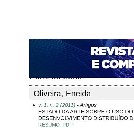
CAPA
SOBRE
ACESSO
CADASTRO
PESQ
NOTÍCIAS
PORTAL DE REVISTAS DA UNIFACS
T
PARA AVALIADORES
NOVA SUBMISSÃO
DOCUM
Capa
Pesquisa
Perfil do autor
>
>
Perfil do autor
Oliveira, Eneida
v. 1, n. 2 (2011)
- Artigos
ESTADO DA ARTE SOBRE O USO DO
DESENVOLVIMENTO DISTRIBUÍDO 
RESUMO
PDF