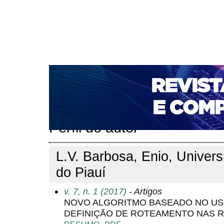
CAPA
SOBRE
ACESSO
CADASTRO
PESQ
NOTÍCIAS
PORTAL DE REVISTAS DA UNIFACS
T
PARA AVALIADORES
NOVA SUBMISSÃO
DOCUM
Capa
Pesquisa
Perfil do autor
>
>
Perfil do autor
L.V. Barbosa, Enio, Univer
do Piauí
v. 7, n. 1 (2017)
- Artigos
NOVO ALGORITMO BASEADO NO US
DEFINIÇÃO DE ROTEAMENTO NAS R