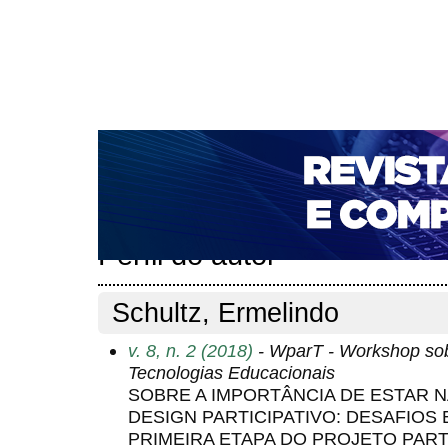
CAPA
SOBRE
ACESSO
CADASTRO
PESQ
NOTÍCIAS
PORTAL DE REVISTAS DA UNIFACS
T
PARA AVALIADORES
NOVA SUBMISSÃO
DOCUM
Capa
Pesquisa
Perfil do autor
>
>
Perfil do autor
Schultz, Ermelindo
v. 8, n. 2 (2018)
- WparT - Workshop sobr
Tecnologias Educacionais
SOBRE A IMPORTÂNCIA DE ESTAR 
DESIGN PARTICIPATIVO: DESAFIOS 
PRIMEIRA ETAPA DO PROJETO PART