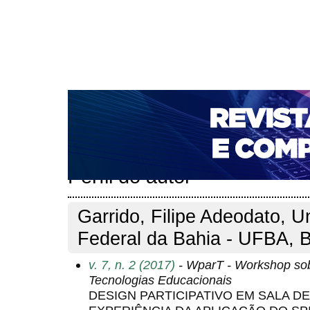
CAPA
SOBRE
ACESSO
CADASTRO
PESQ
NOTÍCIAS
PORTAL DE REVISTAS DA UNIFACS
T
PARA AVALIADORES
NOVA SUBMISSÃO
DOCUM
Capa
Pesquisa
Perfil do autor
>
>
Perfil do autor
Garrido, Filipe Adeodato, U
Federal da Bahia - UFBA, B
v. 7, n. 2 (2017)
- WparT - Workshop sobr
Tecnologias Educacionais
DESIGN PARTICIPATIVO EM SALA DE