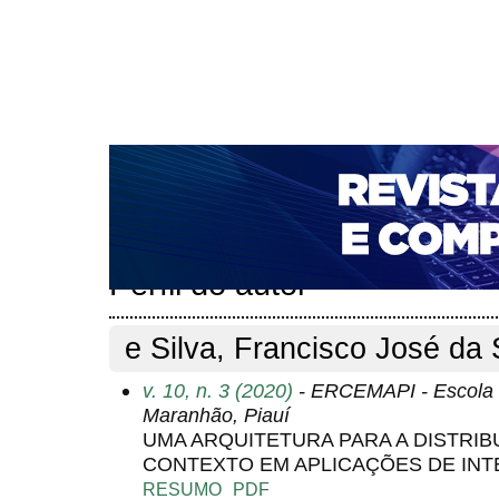
CAPA
SOBRE
ACESSO
CADASTRO
PESQ
NOTÍCIAS
PORTAL DE REVISTAS DA UNIFACS
T
PARA AVALIADORES
NOVA SUBMISSÃO
DOCUM
Capa
Pesquisa
Perfil do autor
>
>
Perfil do autor
e Silva, Francisco José da S
v. 10, n. 3 (2020)
- ERCEMAPI - Escola 
Maranhão, Piauí
UMA ARQUITETURA PARA A DISTRI
CONTEXTO EM APLICAÇÕES DE INT
RESUMO
PDF