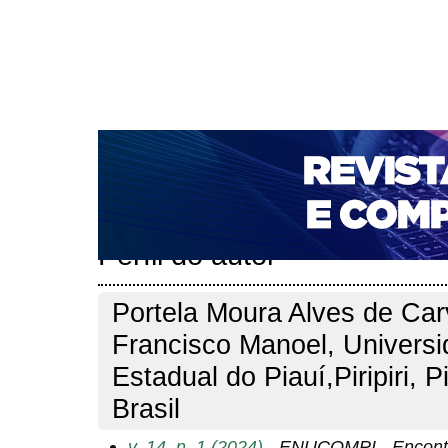
CAPA
SOBRE
ACESSO
CADASTRO
PESQ
NOTÍCIAS
PORTAL DE REVISTAS DA UNIFACS
T
PARA AVALIADORES
NOVA SUBMISSÃO
DOCUM
Capa
Pesquisa
Perfil do autor
>
>
Perfil do autor
Portela Moura Alves de Car
Francisco Manoel, Univers
Estadual do Piauí,Piripiri, Pi
Brasil
v. 14, n. 1 (2024)
- ENUCOMPI - Encontr