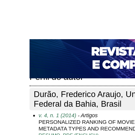
CAPA
SOBRE
ACESSO
CADASTRO
PESQ
NOTÍCIAS
PORTAL DE REVISTAS DA UNIFACS
T
PARA AVALIADORES
NOVA SUBMISSÃO
DOCUM
Capa
Pesquisa
Perfil do autor
>
>
Perfil do autor
Durão, Frederico Araujo, U
Federal da Bahia, Brasil
v. 4, n. 1 (2014)
- Artigos
PERSONALIZED RANKING OF MOVIE
METADATA TYPES AND RECOMMEND