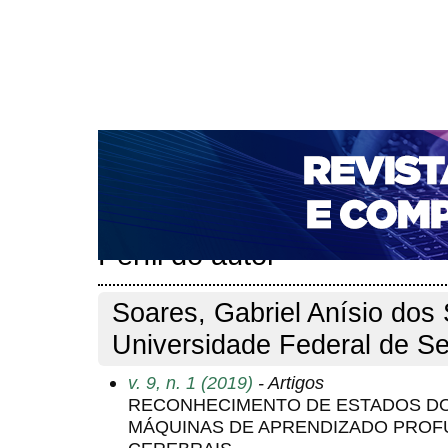
CAPA
SOBRE
ACESSO
CADASTRO
PESQ
NOTÍCIAS
PORTAL DE REVISTAS DA UNIFACS
T
PARA AVALIADORES
NOVA SUBMISSÃO
DOCUM
Capa
Pesquisa
Perfil do autor
>
>
Perfil do autor
Soares, Gabriel Anísio dos
Universidade Federal de Ser
v. 9, n. 1 (2019)
- Artigos
RECONHECIMENTO DE ESTADOS DO
MÁQUINAS DE APRENDIZADO PROF