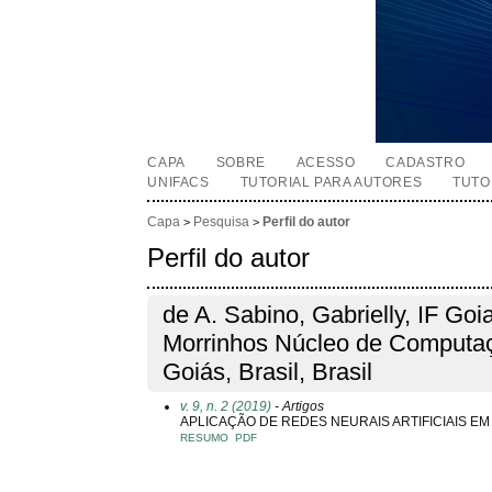
CAPA
SOBRE
ACESSO
CADASTRO
UNIFACS
TUTORIAL PARA AUTORES
TUTO
Capa
Pesquisa
Perfil do autor
>
>
Perfil do autor
de A. Sabino, Gabrielly, IF G
Morrinhos Núcleo de Computaç
Goiás, Brasil, Brasil
v. 9, n. 2 (2019)
- Artigos
APLICAÇÃO DE REDES NEURAIS ARTIFICIAIS E
RESUMO
PDF