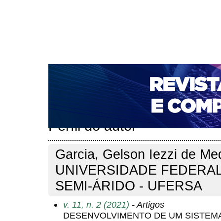
CAPA
SOBRE
ACESSO
CADASTRO
PESQ
NOTÍCIAS
PORTAL DE REVISTAS DA UNIFACS
T
PARA AVALIADORES
NOVA SUBMISSÃO
DOCUM
Capa
Pesquisa
Perfil do autor
>
>
Perfil do autor
Garcia, Gelson Iezzi de Me
UNIVERSIDADE FEDERA
SEMI-ÁRIDO - UFERSA
v. 11, n. 2 (2021)
- Artigos
DESENVOLVIMENTO DE UM SISTEM