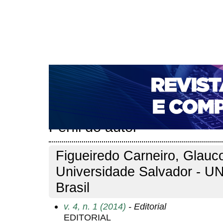
CAPA
SOBRE
ACESSO
CADASTRO
PESQ
NOTÍCIAS
PORTAL DE REVISTAS DA UNIFACS
T
PARA AVALIADORES
NOVA SUBMISSÃO
DOCUM
Capa
Pesquisa
Perfil do autor
>
>
Perfil do autor
Figueiredo Carneiro, Glauc
Universidade Salvador - U
Brasil
v. 4, n. 1 (2014)
- Editorial
EDITORIAL